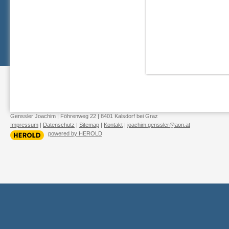
Genssler Joachim
|
Föhrenweg 22
|
8401
Kalsdorf bei Graz
Impressum
|
Datenschutz
|
Sitemap
|
Kontakt
|
joachim.genssler@aon.at
powered by HEROLD