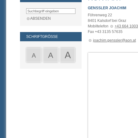
GENSSLER JOACHIM
Föhrenweg 22
8401
Kalsdorf bei Graz
Mobiltelefon
+43 664 100
Fax
+43 3135 57635
SCHRIFTGRÖSSE
joachim.genssler@aon.at
A
A
A